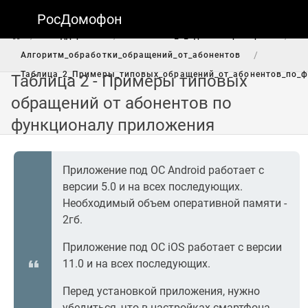
РосДомофон
/
/
/
Поддержка
Техникам_и_администраторам
/
Алгоритм_обработки_обращений_от_абонентов
Таблица_2_Примеры_типовых_обращений_от_абонентов_по_
Таблица 2 - Примеры типовых
обращений от абонентов по
функционалу приложения
Приложение под ОС Android работает с
версии 5.0 и на всех последующих.
Необходимый объем оперативной памяти -
2гб.
Приложение под OC iOS работает с версии
11.0 и на всех последующих.
Перед установкой приложения, нужно
убедиться, что в настройках смартфона,