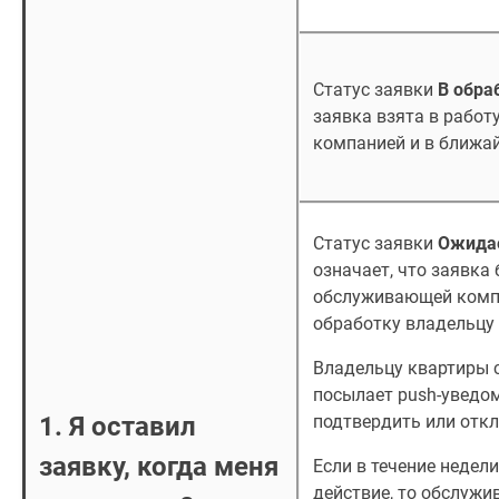
Статус заявки
В обра
заявка взята в рабо
компанией и в ближа
Статус заявки
Ожидае
означает, что заявка 
обслуживающей компа
обработку владельцу
Владельцу квартиры 
посылает push-уведо
1. Я оставил
подтвердить или откл
заявку, когда меня
Если в течение недел
действие, то обслуж