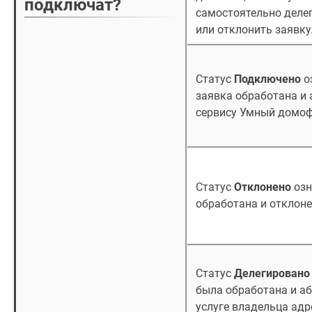
подключат?
самостоятельно деле
или отклонить заявку
Статус
Подключено
о
заявка обработана и 
сервису Умный домоф
Статус
Отклонено
озн
обработана и отклоне
Статус
Делегировано
была обработана и аб
услуге владельца адр