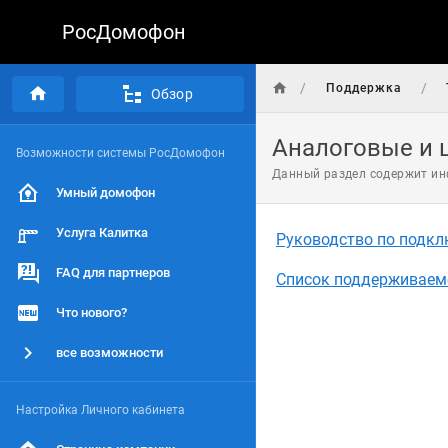
РосДомофон
/
/
Поддержка
Обзор
Аналоговые и
Возможности системы РосДомофон
Данный раздел содержит ин
Умный домофон
Услуга Калитка
Руководство по подкл
FAQ для партнеров
Список поддерживаем
Что нового?
все возможности
Настройка Личного кабинета